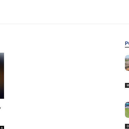
P
M
,
O
0