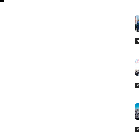
N
M
M