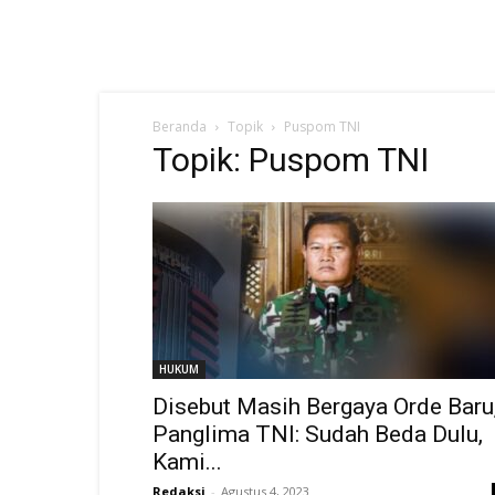
Beranda
Topik
Puspom TNI
Topik: Puspom TNI
HUKUM
Disebut Masih Bergaya Orde Baru
Panglima TNI: Sudah Beda Dulu,
Kami...
Redaksi
-
Agustus 4, 2023