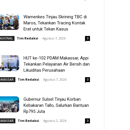
Wamenkes Tinjau Skrining TBC di
Maros, Tekankan Tracing Kontak
Erat untuk Tekan Kasus
Tim Redaksi
-
Agustus 7, 2026
ASIONAL
0
HUT ke-102 PDAM Makassar, Appi
Tekankan Pelayanan Air Bersih dan
Likuiditas Perusahaan
Tim Redaksi
-
Agustus 7, 2026
AKASSAR
0
Gubernur Sulsel Tinjau Korban
Kebakaran Tallo, Salurkan Bantuan
Rp795 Juta
Tim Redaksi
-
Agustus 2, 2026
AKASSAR
0