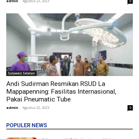
admin
-
Agustus 23, 2023
0
Sulawesi Selatan
Andi Sudirman Resmikan RSUD La
Mappapenning: Fasilitas Internasional,
Pakai Pneumatic Tube
admin
-
Agustus 22, 2023
0
POPULER NEWS