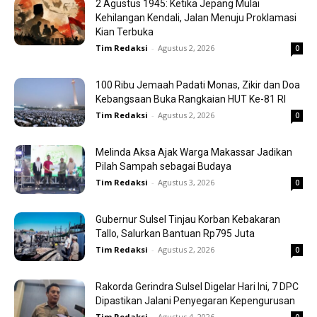
2 Agustus 1945: Ketika Jepang Mulai
Kehilangan Kendali, Jalan Menuju Proklamasi
Kian Terbuka
Tim Redaksi
-
Agustus 2, 2026
0
100 Ribu Jemaah Padati Monas, Zikir dan Doa
Kebangsaan Buka Rangkaian HUT Ke-81 RI
Tim Redaksi
-
Agustus 2, 2026
0
Melinda Aksa Ajak Warga Makassar Jadikan
Pilah Sampah sebagai Budaya
Tim Redaksi
-
Agustus 3, 2026
0
Gubernur Sulsel Tinjau Korban Kebakaran
Tallo, Salurkan Bantuan Rp795 Juta
Tim Redaksi
-
Agustus 2, 2026
0
Rakorda Gerindra Sulsel Digelar Hari Ini, 7 DPC
Dipastikan Jalani Penyegaran Kepengurusan
Tim Redaksi
-
Agustus 4, 2026
0