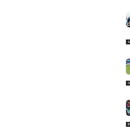
S
O
B