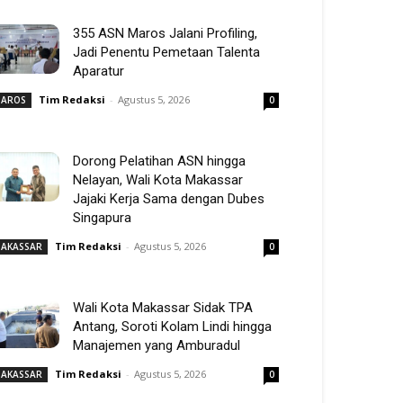
355 ASN Maros Jalani Profiling,
Jadi Penentu Pemetaan Talenta
Aparatur
Tim Redaksi
-
Agustus 5, 2026
AROS
0
Dorong Pelatihan ASN hingga
Nelayan, Wali Kota Makassar
Jajaki Kerja Sama dengan Dubes
Singapura
Tim Redaksi
-
Agustus 5, 2026
AKASSAR
0
Wali Kota Makassar Sidak TPA
Antang, Soroti Kolam Lindi hingga
Manajemen yang Amburadul
Tim Redaksi
-
Agustus 5, 2026
AKASSAR
0