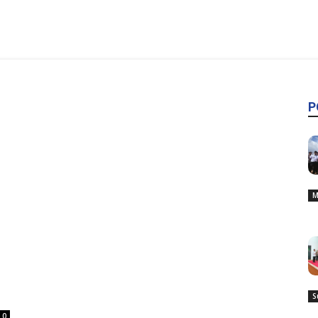
P
M
S
0