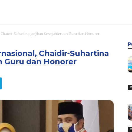
 Chaidir-Suhartina Janjikan Kesejahteraan Guru dan Honorer
P
nasional, Chaidir-Suhartina
n Guru dan Honorer
M
M