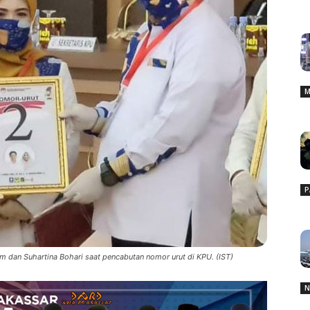
M
P
m dan Suhartina Bohari saat pencabutan nomor urut di KPU. (IST)
N