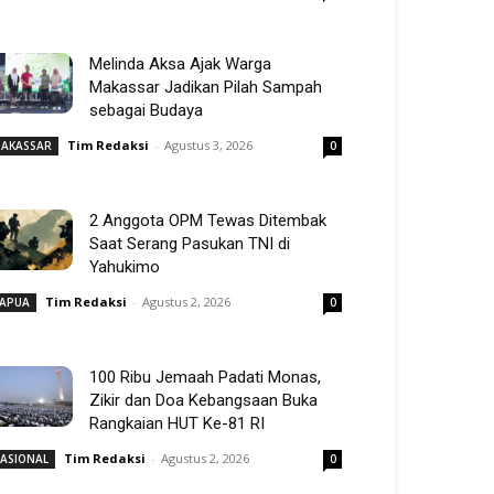
Melinda Aksa Ajak Warga
Makassar Jadikan Pilah Sampah
sebagai Budaya
Tim Redaksi
-
Agustus 3, 2026
AKASSAR
0
2 Anggota OPM Tewas Ditembak
Saat Serang Pasukan TNI di
Yahukimo
Tim Redaksi
-
Agustus 2, 2026
APUA
0
100 Ribu Jemaah Padati Monas,
Zikir dan Doa Kebangsaan Buka
Rangkaian HUT Ke-81 RI
Tim Redaksi
-
Agustus 2, 2026
ASIONAL
0