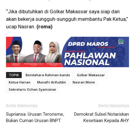
“Jika dibutuhkan di Golkar Makassar saya siap dan
akan bekerja sungguh-sungguh membantu Pak Ketua,”
ucap Nasran.
(roma)
TOPIK
Bendahara Rahman bando
Golkar Makassar
Ketua Harian
Munafri Arifuddin
Nasran Mone
Sekretaris Ochan Syamsinar
Berita Sebelumnya
Berita Selanjutnya
Supriansa: Urusan Terorisme,
Demokrat Sulsel Notariskan
Bukan Cuman Urusan BNPT
Kesetiaan Kepada AHY