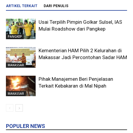
ARTIKEL TERKAIT
DARI PENULIS
Usai Terpilih Pimpin Golkar Sulsel, IAS
Mulai Roadshow dari Pangkep
PANGKEP
Kementerian HAM Pilih 2 Kelurahan di
Makassar Jadi Percontohan Sadar HAM
MAKASSAR
Pihak Manajemen Beri Penjelasan
Terkait Kebakaran di Mal Nipah
MAKASSAR
POPULER NEWS