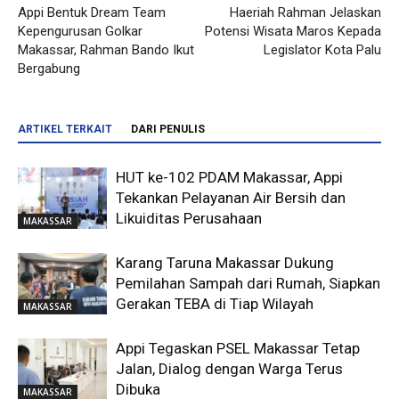
Appi Bentuk Dream Team
Haeriah Rahman Jelaskan
Kepengurusan Golkar
Potensi Wisata Maros Kepada
Makassar, Rahman Bando Ikut
Legislator Kota Palu
Bergabung
ARTIKEL TERKAIT
DARI PENULIS
HUT ke-102 PDAM Makassar, Appi
Tekankan Pelayanan Air Bersih dan
Likuiditas Perusahaan
MAKASSAR
Karang Taruna Makassar Dukung
Pemilahan Sampah dari Rumah, Siapkan
Gerakan TEBA di Tiap Wilayah
MAKASSAR
Appi Tegaskan PSEL Makassar Tetap
Jalan, Dialog dengan Warga Terus
Dibuka
MAKASSAR