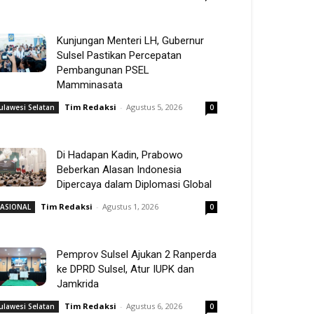
Kunjungan Menteri LH, Gubernur
Sulsel Pastikan Percepatan
Pembangunan PSEL
Mamminasata
Tim Redaksi
-
Agustus 5, 2026
ulawesi Selatan
0
Di Hadapan Kadin, Prabowo
Beberkan Alasan Indonesia
Dipercaya dalam Diplomasi Global
Tim Redaksi
-
Agustus 1, 2026
ASIONAL
0
Pemprov Sulsel Ajukan 2 Ranperda
ke DPRD Sulsel, Atur IUPK dan
Jamkrida
Tim Redaksi
-
Agustus 6, 2026
ulawesi Selatan
0