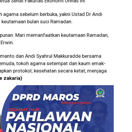
tua Senat Fakultas Ekonomi Unhas ini.
h agama sebelum berbuka, yakni Ustad Dr Andi
s keutamaan bulan suci Ramadan.
mpunan. Mari memanfaatkan keutamaan Ramadan,
 Erwin.
ermanto dan Andi Syahrul Makkuradde bersama
 pemuda, tokoh agama setempat dan kaum emak-
pkan protokol; kesehatan secara ketat, menjaga
e zakaria)