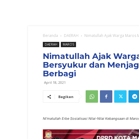
Beranda
DAERAH
Nimatullah Ajak Warga Maros M
DAERAH
MAROS
Nimatullah Ajak War
Bersyukur dan Menjaga
Berbagi
April 18, 2021
Bagikan
Ni'matullah Erbe Sosialisasi Nilai-Nilai Kebangsaan di Mar