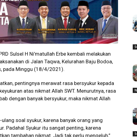
S
PRD Sulsel H Ni’matullah Erbe kembali melakukan
dilaksanakan di Jalan Taqwa, Kelurahan Baju Bodoa,
, pada Minggu (18/4/2021).
tkan, pentingnya merawat rasa bersyukur kepada
eyukuran atas nikmat Allah SWT. Menurutnya, rasa
N
ebab dengan banyak bersyukur, maka nikmat Allah
ulang soal syukur, karena banyak orang yang
ur. Padahal Syukur itu sangat penting, karena
S
tkan tambahan nikmat. Jadi tak perlu mengeluh,”