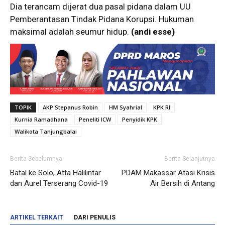
Dia terancam dijerat dua pasal pidana dalam UU
Pemberantasan Tindak Pidana Korupsi. Hukuman
maksimal adalah seumur hidup.
(andi esse)
TOPIK
AKP Stepanus Robin
HM Syahrial
KPK RI
Kurnia Ramadhana
Peneliti ICW
Penyidik KPK
Walikota Tanjungbalai
Berita Sebelumnya
Berita Selanjutnya
Batal ke Solo, Atta Halilintar
PDAM Makassar Atasi Krisis
dan Aurel Terserang Covid-19
Air Bersih di Antang
ARTIKEL TERKAIT
DARI PENULIS