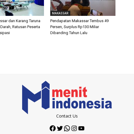
MAKASSAR
sar dan Karang Taruna
Pendapatan Makassar Tembus 49
 Darah, Ratusan Peserta
Persen, Surplus Rp130 Miliar
isipasi
Dibanding Tahun Lalu
Contact Us
Facebook
Twitter
WhatsApp
Instagram
YouTube