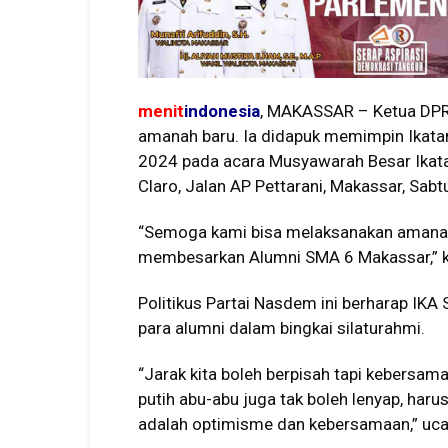
menit
indonesia
, MAKASSAR – Ketua DPR
amanah baru. Ia didapuk memimpin Ikata
2024 pada acara Musyawarah Besar Ikatan
Claro, Jalan AP Pettarani, Makassar, Sab
“Semoga kami bisa melaksanakan amanah
membesarkan Alumni SMA 6 Makassar,” ka
Politikus Partai Nasdem ini berharap IKA
para alumni dalam bingkai silaturahmi.
“Jarak kita boleh berpisah tapi kebersa
putih abu-abu juga tak boleh lenyap, har
adalah optimisme dan kebersamaan,” ucap 