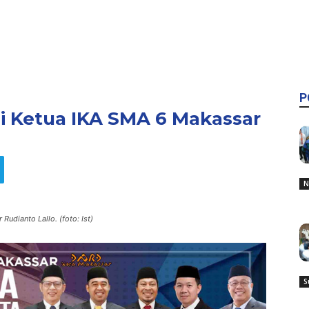
P
di Ketua IKA SMA 6 Makassar
N
udianto Lallo. (foto: Ist)
S