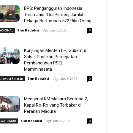
BPS: Pengangguran Indonesia
Turun Jadi 4,65 Persen, Jumlah
Pekerja Bertambah 522 Ribu Orang
Tim Redaksi
-
Agustus 5, 2026
ASIONAL
0
Kunjungan Menteri LH, Gubernur
Sulsel Pastikan Percepatan
Pembangunan PSEL
Mamminasata
Tim Redaksi
-
Agustus 5, 2026
ulawesi Selatan
0
Mengenal KM Mutiara Sentosa 2,
Kapal Ro-Ro yang Terbakar di
Perairan Madura
Tim Redaksi
-
Agustus 2, 2026
AWA TIMUR
0