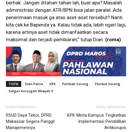
berhak. Jangan ditahan-tahan lah, buat apa? Masalah
administrasi dengan ATR/BPN bisa jalan paralel. Ada
penerimaan masuk ga atas aset-aset tersebut? Nanti
kita cek ke Bapenda ya. Kalau tidak ada, lebih ngeri lagi,
karena artinya aset tidak dimanfaatkan secara
maksimal dan terjadi pembiaran,” tutup Dian.
(roma)
TOPIK
Dian Patria
KPK
Pemkab Sorong
Pemkot Sorong
Satgas Korsugah Wilayah V
Berita Sebelumnya
Berita Selanjutnya
RSUD Daya Tekor, DPRD
KPK Minta Kampus Tingkatkan
Makassar Segera Panggil
Implementasi Pendidikan
Manajemennya
Antikorupsi