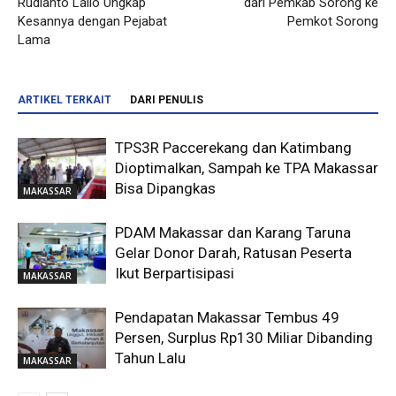
Rudianto Lallo Ungkap
dari Pemkab Sorong ke
Kesannya dengan Pejabat
Pemkot Sorong
Lama
ARTIKEL TERKAIT
DARI PENULIS
TPS3R Paccerekang dan Katimbang
Dioptimalkan, Sampah ke TPA Makassar
Bisa Dipangkas
MAKASSAR
PDAM Makassar dan Karang Taruna
Gelar Donor Darah, Ratusan Peserta
Ikut Berpartisipasi
MAKASSAR
Pendapatan Makassar Tembus 49
Persen, Surplus Rp130 Miliar Dibanding
Tahun Lalu
MAKASSAR