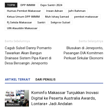
TOPIK
DPP IMMIM
Expo Santri 2024
Humas Pemkot Makassar
Irwan Adnan
Jufri Rahman
Ketua Umum DPP IMMIM
Muh Ishaq Samad
pemkot makassar
Pj Sekda Makassar
Santri
Sekprov Sulsel
UIN Alauddin Makassar
Berita Sebelumnya
Berita Selanjutnya
Cagub Sulsel Danny Pomanto
Blusukan di Jeneponto,
Tawarkan Akan Bangun
Pasangan DIA Komitmen
Drainase Sistem Pipa Karet di
Perkuat Sirkular Ekonomi
Desa Beroangin Jeneponto
ARTIKEL TERKAIT
DARI PENULIS
Kominfo Makassar Tunjukkan Inovasi
Digital ke Peserta Australia Awards,
Lontara+ Jadi Andalan
MAKASSAR