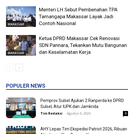
Menteri LH Sebut Pembenahan TPA
Tamangapa Makassar Layak Jadi
Contoh Nasional
MAKASSAR
Ketua DPRD Makassar Cek Renovasi
SDN Pannara, Tekankan Mutu Bangunan
dan Keselamatan Kerja
MAKASSAR
POPULER NEWS
Pemprov Sulsel Ajukan 2 Ranperda ke DPRD
Sulsel, Atur IUPK dan Jamkrida
Tim Redaksi
-
Agustus 6, 2026
0
AHY Lepas Tim Ekspedisi Patriot 2026, Ribuan