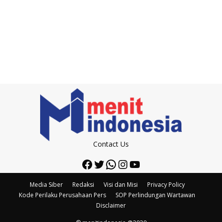
Contact Us
Facebook
Twitter
WhatsApp
Instagram
YouTube
Media Siber
Redaksi
Visi dan Misi
Privacy Policy
Kode Perilaku Perusahaan Pers
SOP Perlindungan Wartawan
Disclaimer