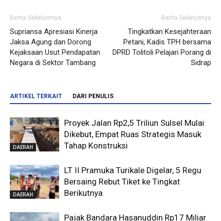
Berita Sebelumnya
Berita Selanjutnya
Supriansa Apresiasi Kinerja
Tingkatkan Kesejahteraan
Jaksa Agung dan Dorong
Petani, Kadis TPH bersama
Kejaksaan Usut Pendapatan
DPRD Tolitoli Pelajari Porang di
Negara di Sektor Tambang
Sidrap
ARTIKEL TERKAIT
DARI PENULIS
Proyek Jalan Rp2,5 Triliun Sulsel Mulai
Dikebut, Empat Ruas Strategis Masuk
Tahap Konstruksi
DAERAH
LT II Pramuka Turikale Digelar, 5 Regu
Bersaing Rebut Tiket ke Tingkat
Berikutnya
DAERAH
Pajak Bandara Hasanuddin Rp17 Miliar