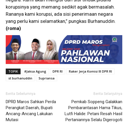
korupsinya yang memang sedikit agak bermasalah.
Rananya kami korupsi, ada sisi penerimaan negara
yang perlu kami selamatkan,” pungkas Burhanuddin.
(roma)
TOPIK
#Jaksa Agung
DPR RI
Raker Jerja Komisi III DPR RI
st burhanuddin
Supriansa
Berita Sebelumnya
Berita Selanjutnya
DPRD Maros Sahkan Perda
Pemkab Soppeng Galakkan
Perangkat Daerah, Bupati
Pembarantasan Hama Tikus,
Ancang-Ancang Lakukan
Lutfi Halide: Petani Resah Hasil
Mutasi
Pertaniannya Selalu Digerogoti