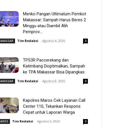
Menko Pangan Ultimatum Pemkot
Makassar: Sampah Harus Beres 2
Minggu atau Diambil Alih
Pemprov...
Tim Redaksi
-
Agustus 4, 2026
AKASSAR
0
TPS3R Paccerekang dan
Katimbang Dioptimalkan, Sampah
ke TPA Makassar Bisa Dipangkas
Tim Redaksi
-
Agustus 8, 2026
AKASSAR
0
Kapolres Maros Cek Layanan Call
Center 110, Tekankan Respons
Cepat untuk Laporan Warga
Tim Redaksi
-
Agustus 5, 2026
AROS
0