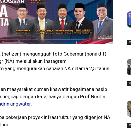
M
(netizen) mengunggah foto Gubernur (nonaktif)
Agr (NA) melalui akun Instagram
to yang menguraikan capaian NA selama 2,5 tahun
M
ian masyarakat cuman khawatir bagaimana nasib
n negcap dengan kata, hanya dengan Prof Nurdin
adrinkingwater
.
a pekerjaan proyek infrastruktur yang digenjot NA
 ini.
M