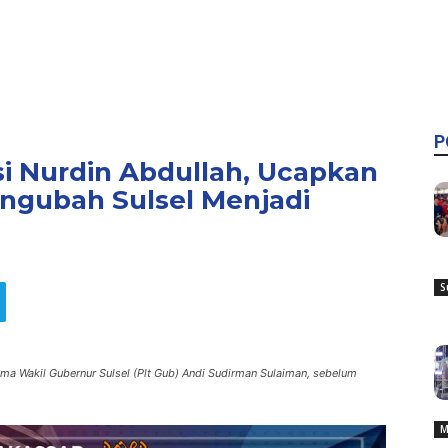
P
si Nurdin Abdullah, Ucapkan
ngubah Sulsel Menjadi
S
ama Wakil Gubernur Sulsel (Plt Gub) Andi Sudirman Sulaiman, sebelum
M