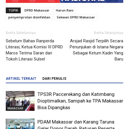
TOPIK
DPRD Makassar
Harun Rani
penyemprotan disinfektan
Sekwan DPRD Makassar
Berita Sebelumnya
Berita Selanjutnya
Sebelum Bahas Ranperda
Arsjad Rasjid Terpilih Secara
Literasi, Ketua Komisi III DPRD
Penunjukan di Istana Negara
Maros Terima Saran dari
Sebagai Ketum Kadin Yang
Tokoh Literasi Sulsel
Baru
ARTIKEL TERKAIT
DARI PENULIS
TPS3R Paccerekang dan Katimbang
Dioptimalkan, Sampah ke TPA Makassar
Bisa Dipangkas
MAKASSAR
PDAM Makassar dan Karang Taruna
Gelar Donor Darah, Ratusan Peserta