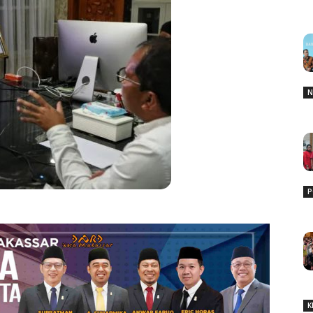
N
P
K