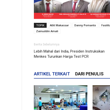
TOPIK
Atlit Makassar
Danny Pomanto
Fasili
Zainuddin Amali
Berita Sebelumnya
Lebih Mahal dari India, Presiden Instruksikan
Menkes Turunkan Harga Test PCR
ARTIKEL TERKAIT
DARI PENULIS