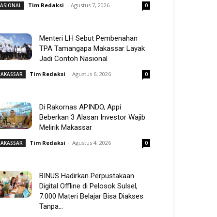
Tim Redaksi
-
Agustus 7, 2026
ASIONAL
0
Menteri LH Sebut Pembenahan
TPA Tamangapa Makassar Layak
Jadi Contoh Nasional
Tim Redaksi
-
Agustus 6, 2026
AKASSAR
0
Di Rakornas APINDO, Appi
Beberkan 3 Alasan Investor Wajib
Melirik Makassar
Tim Redaksi
-
Agustus 4, 2026
AKASSAR
0
BINUS Hadirkan Perpustakaan
Digital Offline di Pelosok Sulsel,
7.000 Materi Belajar Bisa Diakses
Tanpa...