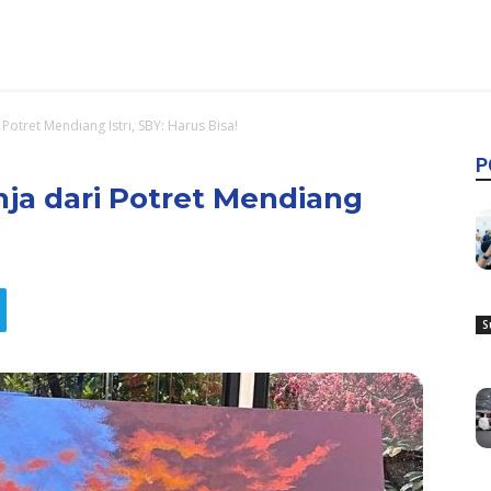
 Potret Mendiang Istri, SBY: Harus Bisa!
P
nja dari Potret Mendiang
S