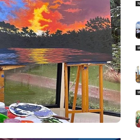
N
M
M