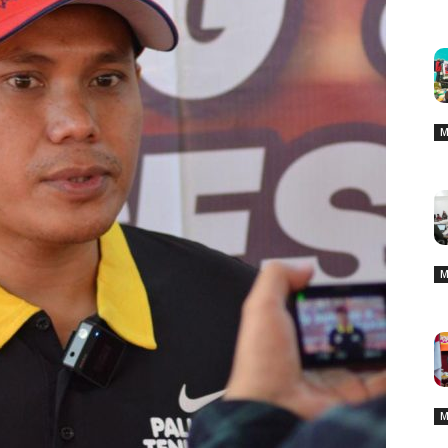
M
M
M