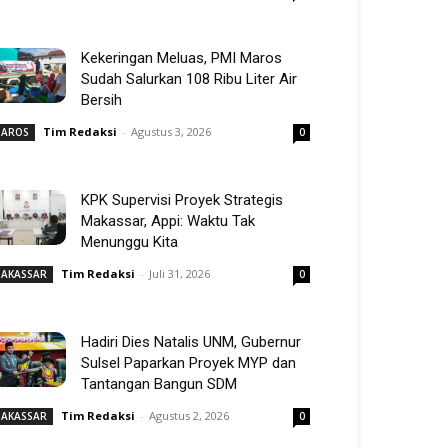
Kekeringan Meluas, PMI Maros
Sudah Salurkan 108 Ribu Liter Air
Bersih
Tim Redaksi
-
Agustus 3, 2026
AROS
0
KPK Supervisi Proyek Strategis
Makassar, Appi: Waktu Tak
Menunggu Kita
Tim Redaksi
-
Juli 31, 2026
AKASSAR
0
Hadiri Dies Natalis UNM, Gubernur
Sulsel Paparkan Proyek MYP dan
Tantangan Bangun SDM
Tim Redaksi
-
Agustus 2, 2026
AKASSAR
0