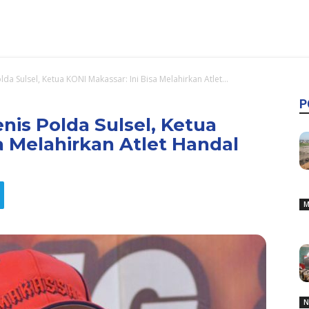
a Sulsel, Ketua KONI Makassar: Ini Bisa Melahirkan Atlet...
P
nis Polda Sulsel, Ketua
a Melahirkan Atlet Handal
M
N