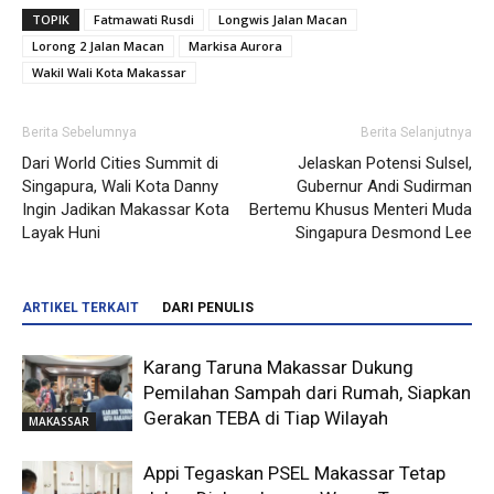
TOPIK
Fatmawati Rusdi
Longwis Jalan Macan
Lorong 2 Jalan Macan
Markisa Aurora
Wakil Wali Kota Makassar
Berita Sebelumnya
Berita Selanjutnya
Dari World Cities Summit di
Jelaskan Potensi Sulsel,
Singapura, Wali Kota Danny
Gubernur Andi Sudirman
Ingin Jadikan Makassar Kota
Bertemu Khusus Menteri Muda
Layak Huni
Singapura Desmond Lee
ARTIKEL TERKAIT
DARI PENULIS
Karang Taruna Makassar Dukung
Pemilahan Sampah dari Rumah, Siapkan
Gerakan TEBA di Tiap Wilayah
MAKASSAR
Appi Tegaskan PSEL Makassar Tetap