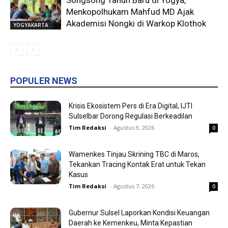
Songsong Tahun Baru di Yogya,
Menkopolhukam Mahfud MD Ajak
Akademisi Nongki di Warkop Klothok
YOGYAKARTA
POPULER NEWS
Krisis Ekosistem Pers di Era Digital, IJTI
Sulselbar Dorong Regulasi Berkeadilan
Tim Redaksi
-
Agustus 9, 2026
0
Wamenkes Tinjau Skrining TBC di Maros,
Tekankan Tracing Kontak Erat untuk Tekan
Kasus
Tim Redaksi
-
Agustus 7, 2026
0
Gubernur Sulsel Laporkan Kondisi Keuangan
Daerah ke Kemenkeu, Minta Kepastian