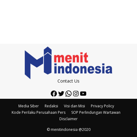
Contact Us
Facebook
Twitter
WhatsApp
Instagram
YouTube
Media Siber
Redaksi
Visi dan Misi
Privacy Policy
Kode Perilaku Perusahaan Pers
SOP Perlindungan Wartawan
Disclaimer
© menitindonesia @2020