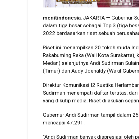
menitindonesia
, JAKARTA — Gubernur Su
dalam tiga besar sebagai Top 3 (tiga besa
2022 berdasarkan riset sebuah perusahaan
Riset ini menampilkan 20 tokoh muda Indo
Rakabuming Raka (Wali Kota Surakarta),
Medan) selanjutnya Andi Sudirman Sulaim
(Timur) dan Audy Joenaldy (Wakil Gubern
Direktur Komunikasi I2 Rustika Herlamba
Sudirman menempati daftar teratas, dar
yang dikutip media. Riset dilakukan sep
Gubernur Andi Sudirman tampil dalam 25.
mencapai 47.291.
“Andi Sudirman banyak diapresiasi oleh p