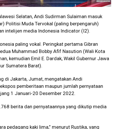
lawesi Selatan, Andi Sudirman Sulaiman masuk
r) Politisi Muda Tervokal (paling berpengaruh)
 intelijen media Indonesia Indicator (I2).
nesia paling vokal. Peringkat pertama Gibran
 kedua Muhammad Bobby Afif Nasution (Wali Kota
an, kemudian Emil E. Dardak, Wakil Gubernur Jawa
ur Sumatera Barat).
ng di Jakarta, Jumat, mengatakan Andi
i ekspos pemberitaan maupun jumlah pernyataan
anjang 1 Januari-20 Desember 2022.
768 berita dan pernyataannya yang dikutip media
ara pedagang kaki lima,” menurut Rustika, yang