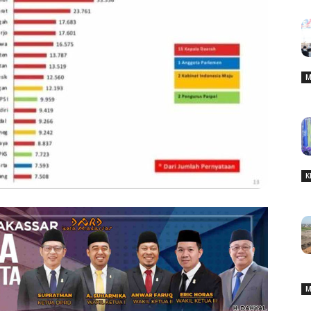
M
K
M