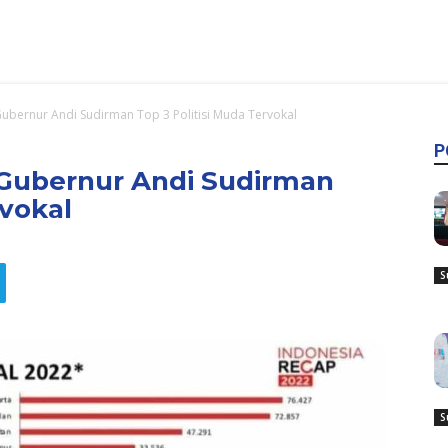
Gubernur Andi Sudirman Top 3 Politisi Muda Tervokal
P
 Gubernur Andi Sudirman
rvokal
S
S