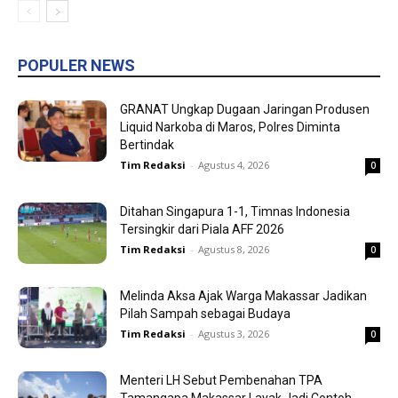
POPULER NEWS
GRANAT Ungkap Dugaan Jaringan Produsen
Liquid Narkoba di Maros, Polres Diminta
Bertindak
Tim Redaksi
-
Agustus 4, 2026
0
Ditahan Singapura 1-1, Timnas Indonesia
Tersingkir dari Piala AFF 2026
Tim Redaksi
-
Agustus 8, 2026
0
Melinda Aksa Ajak Warga Makassar Jadikan
Pilah Sampah sebagai Budaya
Tim Redaksi
-
Agustus 3, 2026
0
Menteri LH Sebut Pembenahan TPA
Tamangapa Makassar Layak Jadi Contoh