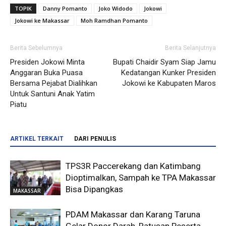
TOPIK
Danny Pomanto
Joko Widodo
Jokowi
Jokowi ke Makassar
Moh Ramdhan Pomanto
Berita Sebelumnya
Berita Selanjutnya
Presiden Jokowi Minta
Bupati Chaidir Syam Siap Jamu
Anggaran Buka Puasa
Kedatangan Kunker Presiden
Bersama Pejabat Dialihkan
Jokowi ke Kabupaten Maros
Untuk Santuni Anak Yatim
Piatu
ARTIKEL TERKAIT
DARI PENULIS
TPS3R Paccerekang dan Katimbang
Dioptimalkan, Sampah ke TPA Makassar
Bisa Dipangkas
MAKASSAR
PDAM Makassar dan Karang Taruna
Gelar Donor Darah, Ratusan Peserta