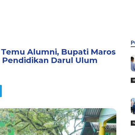
P
 Temu Alumni, Bupati Maros
n Pendidikan Darul Ulum
M
N