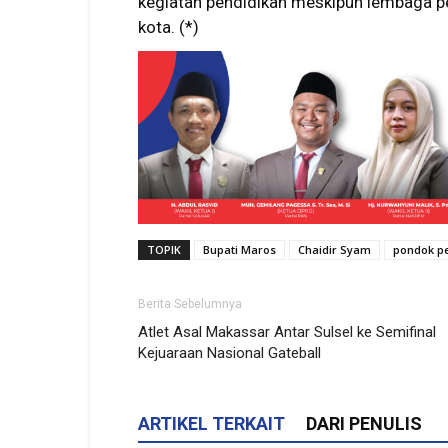
kegiatan pendidikan meskipun lembaga pe
kota. (*)
TOPIK
Bupati Maros
Chaidir Syam
pondok p
Berita Sebelumnya
Atlet Asal Makassar Antar Sulsel ke Semifinal
Kejuaraan Nasional Gateball
ARTIKEL TERKAIT
DARI PENULIS