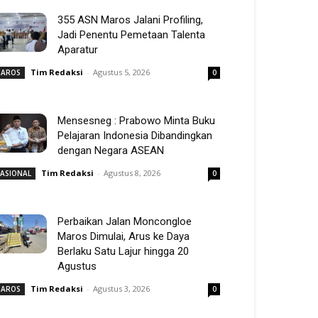
355 ASN Maros Jalani Profiling,
Jadi Penentu Pemetaan Talenta
Aparatur
Tim Redaksi
-
Agustus 5, 2026
AROS
0
Mensesneg : Prabowo Minta Buku
Pelajaran Indonesia Dibandingkan
dengan Negara ASEAN
Tim Redaksi
-
Agustus 8, 2026
ASIONAL
0
Perbaikan Jalan Moncongloe
Maros Dimulai, Arus ke Daya
Berlaku Satu Lajur hingga 20
Agustus
Tim Redaksi
-
Agustus 3, 2026
AROS
0