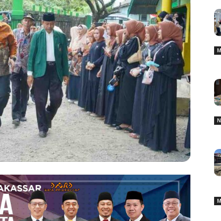
M
N
M