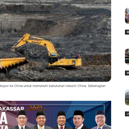
M
M
diekspor ke China untuk memenuhi kebutuhan industri China. Sebahagian
L