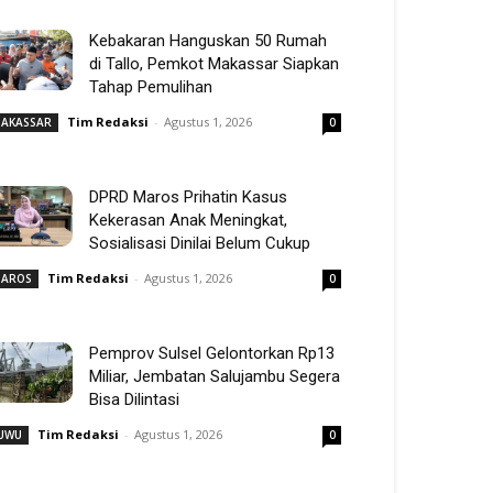
Kebakaran Hanguskan 50 Rumah
di Tallo, Pemkot Makassar Siapkan
Tahap Pemulihan
Tim Redaksi
-
Agustus 1, 2026
AKASSAR
0
DPRD Maros Prihatin Kasus
Kekerasan Anak Meningkat,
Sosialisasi Dinilai Belum Cukup
Tim Redaksi
-
Agustus 1, 2026
AROS
0
Pemprov Sulsel Gelontorkan Rp13
Miliar, Jembatan Salujambu Segera
Bisa Dilintasi
Tim Redaksi
-
Agustus 1, 2026
UWU
0