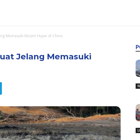
ang Memasuki Musim Hujan di China
P
uat Jelang Memasuki
N
L