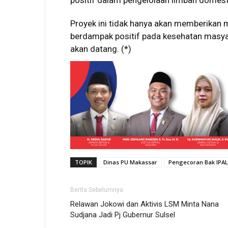
positif dalam pengelolaan limbah domest
Proyek ini tidak hanya akan memberikan m
berdampak positif pada kesehatan masya
akan datang. (*)
TOPIK
Dinas PU Makassar
Pengecoran Bak IPA
Berita Sebelumnya
Relawan Jokowi dan Aktivis LSM Minta Nana
Sudjana Jadi Pj Gubernur Sulsel