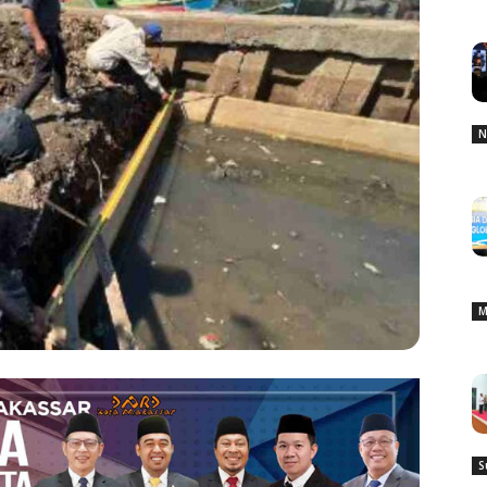
N
M
S