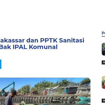
P
akassar dan PPTK Sanitasi
Bak IPAL Komunal
M
M