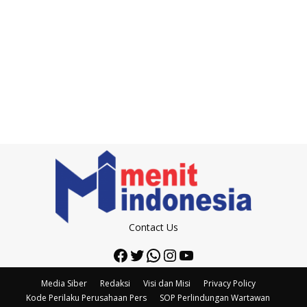
Contact Us
Facebook
Twitter
WhatsApp
Instagram
YouTube
Media Siber
Redaksi
Visi dan Misi
Privacy Policy
Kode Perilaku Perusahaan Pers
SOP Perlindungan Wartawan