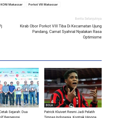
KONI Makassar
Porkot VIII Makassar
Berita Selanjutnya
Pj
Kirab Obor Porkot VIII Tiba Di Kecamatan Ujung
Pandang, Camat Syahrial Nyalakan Rasa
Optimisme
BOLA
etak Sejarah: Dua
Patrick Kluivert Resmi Jadi Pelatih
lf Bergengsi
Timnas Indonesia, Kontrak Hingga