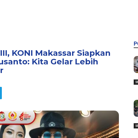
P
VIII, KONI Makassar Siapkan
santo: Kita Gelar Lebih
r
M
M