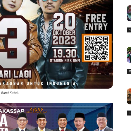
B
M
 Band Kotak.
I