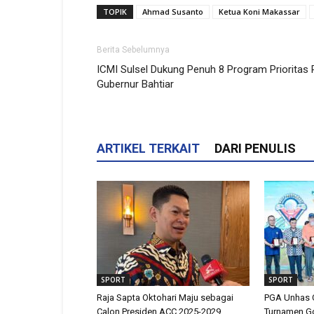
TOPIK
Ahmad Susanto
Ketua Koni Makassar
Berita Sebelumnya
ICMI Sulsel Dukung Penuh 8 Program Prioritas 
Gubernur Bahtiar
ARTIKEL TERKAIT
DARI PENULIS
SPORT
SPORT
Raja Sapta Oktohari Maju sebagai
PGA Unhas C
Calon Presiden ACC 2025-2029,
Turnamen Go