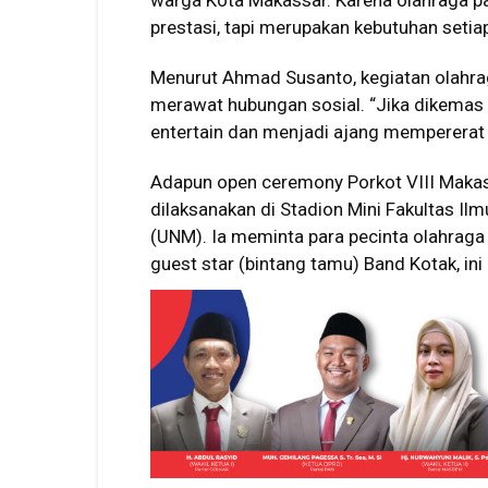
warga Kota Makassar. Karena olahraga p
prestasi, tapi merupakan kebutuhan seti
Menurut Ahmad Susanto, kegiatan olahrag
merawat hubungan sosial. “Jika dikemas 
entertain dan menjadi ajang mempererat s
Adapun open ceremony Porkot VIII Makas
dilaksanakan di Stadion Mini Fakultas Il
(UNM). Ia meminta para pecinta olahraga 
guest star (bintang tamu) Band Kotak, ini