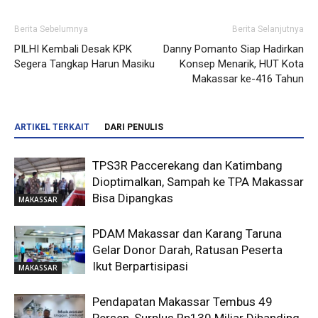
Berita Sebelumnya
Berita Selanjutnya
PILHI Kembali Desak KPK
Danny Pomanto Siap Hadirkan
Segera Tangkap Harun Masiku
Konsep Menarik, HUT Kota
Makassar ke-416 Tahun
ARTIKEL TERKAIT
DARI PENULIS
TPS3R Paccerekang dan Katimbang
Dioptimalkan, Sampah ke TPA Makassar
Bisa Dipangkas
MAKASSAR
PDAM Makassar dan Karang Taruna
Gelar Donor Darah, Ratusan Peserta
Ikut Berpartisipasi
MAKASSAR
Pendapatan Makassar Tembus 49
Persen, Surplus Rp130 Miliar Dibanding