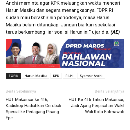
Anchi meminta agar KPK meluangkan waktu mencari
Harun Masiku dan segera menangkapnya. “DPR RI
sudah mau berakhir nih periodenya, masa Harun
Masiku belum ditangkap. Jangan biarkan spekulasi
terus berkembang liar soal si Harun ini,” ujar dia.
(AE)
TOPIK
Harun Masiku
KPK
PILHI
Syamsir Anchi
Berita Sebelumnya
Berita Selanjutnya
HUT Makassar ke 416,
HUT Ke 416 Tahun Makassar,
Kadiskop Hadiahkan Gerobak
Jadi Ajang Perpisahan Wakil
Spesial ke Pedagang Pisang
Wali Kota Fatmawati
Epe