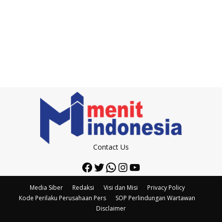
Contact Us
Facebook
Twitter
WhatsApp
Instagram
YouTube
Media Siber
Redaksi
Visi dan Misi
Privacy Policy
Kode Perilaku Perusahaan Pers
SOP Perlindungan Wartawan
Disclaimer