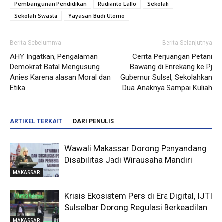
Pembangunan Pendidikan
Rudianto Lallo
Sekolah
Sekolah Swasta
Yayasan Budi Utomo
Berita Sebelumnya
Berita Selanjutnya
AHY Ingatkan, Pengalaman
Cerita Perjuangan Petani
Demokrat Batal Mengusung
Bawang di Enrekang ke Pj
Anies Karena alasan Moral dan
Gubernur Sulsel, Sekolahkan
Etika
Dua Anaknya Sampai Kuliah
ARTIKEL TERKAIT
DARI PENULIS
Wawali Makassar Dorong Penyandang
Disabilitas Jadi Wirausaha Mandiri
MAKASSAR
Krisis Ekosistem Pers di Era Digital, IJTI
Sulselbar Dorong Regulasi Berkeadilan
MAKASSAR