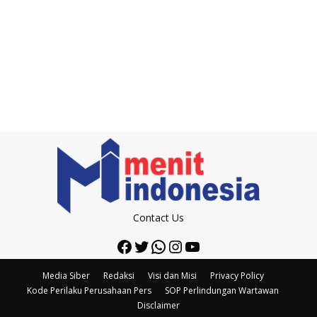
Contact Us
Facebook
Twitter
WhatsApp
Instagram
YouTube
Media Siber
Redaksi
Visi dan Misi
Privacy Policy
Kode Perilaku Perusahaan Pers
SOP Perlindungan Wartawan
Disclaimer