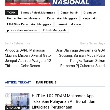
TOPIK
Binmas Polsek Manggala
Cegah banjir
Drainase
Humas Pemkot Makassar
Kecamatan Manggala
Kerja bakti
LPM Bitoa Kecamatan Manggala
pemkot makassar
polrestabes makassar
Polsek Manggala
Berita Sebelumnya
Berita Selanjutnya
Anggota DPRD Makassar
Usai Olahraga Bersama di GOR
Muchlis Misbah Dikenal Getol
Sudiang, Barisan Muda Putra
Jemput Aspirasi Warga di 12
Pongka Tanam Sukun
Titik saat Gelar Reses
Bersama Pj Gubernur Sulsel
ARTIKEL TERKAIT
DARI PENULIS
HUT ke-102 PDAM Makassar, Appi
Tekankan Pelayanan Air Bersih dan
Likuiditas Perusahaan
MAKASSAR