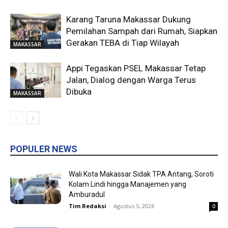
Karang Taruna Makassar Dukung
Pemilahan Sampah dari Rumah, Siapkan
Gerakan TEBA di Tiap Wilayah
MAKASSAR
Appi Tegaskan PSEL Makassar Tetap
Jalan, Dialog dengan Warga Terus
Dibuka
MAKASSAR
POPULER NEWS
Wali Kota Makassar Sidak TPA Antang, Soroti
Kolam Lindi hingga Manajemen yang
Amburadul
Tim Redaksi
-
Agustus 5, 2026
0