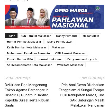
TOPIK
ASN Pemkot Makassar
Danny Pomanto
Hasanuddin
Humas Pemkot Makassar
Jelang Pemilu 2024
Kadis Damkar Kota Makassar
Makassar
Mohammad Ramdhan Pomanto
OPD Pemkot Makassar
Pemilu Damai 2024
pemkot makassar
Pengamanan Logistik
Se-Kecamamatan Kota Makassar
Wali Kota Makassar
Berita Sebelumnya
Berita Selanjutnya
Dzikir dan Doa Mengenang
Pria Asal Gowa Dikabarkan
Tokoh Agama Berpengaruh
Tenggelam di Sungai Tompo
Dihadiri Pj Gubernur Bahtiar,
Bulu Kabupaten Maros, Tim
Kapolda Sulsel serta Ribuan
SAR Gabungan Masih
Santri
Melakukan Pencarian