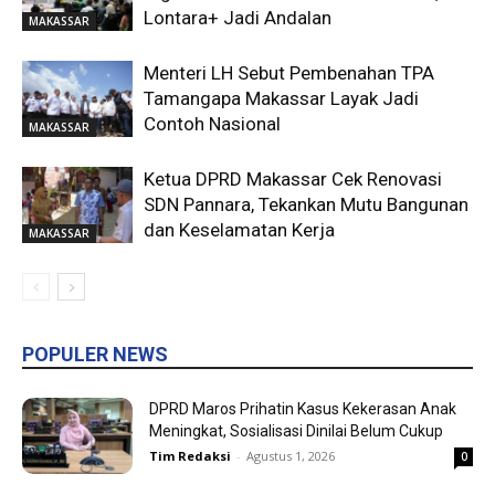
Lontara+ Jadi Andalan
MAKASSAR
Menteri LH Sebut Pembenahan TPA
Tamangapa Makassar Layak Jadi
Contoh Nasional
MAKASSAR
Ketua DPRD Makassar Cek Renovasi
SDN Pannara, Tekankan Mutu Bangunan
dan Keselamatan Kerja
MAKASSAR
POPULER NEWS
DPRD Maros Prihatin Kasus Kekerasan Anak
Meningkat, Sosialisasi Dinilai Belum Cukup
Tim Redaksi
-
Agustus 1, 2026
0