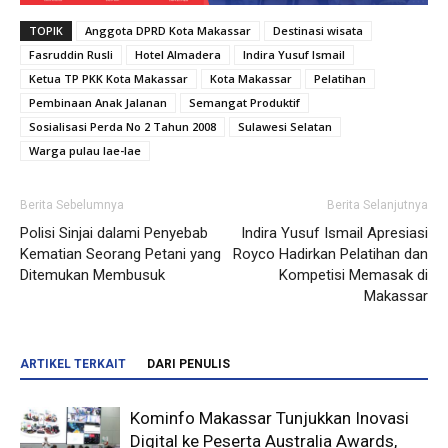
TOPIK
Anggota DPRD Kota Makassar
Destinasi wisata
Fasruddin Rusli
Hotel Almadera
Indira Yusuf Ismail
Ketua TP PKK Kota Makassar
Kota Makassar
Pelatihan
Pembinaan Anak Jalanan
Semangat Produktif
Sosialisasi Perda No 2 Tahun 2008
Sulawesi Selatan
Warga pulau lae-lae
Berita Sebelumnya
Berita Selanjutnya
Polisi Sinjai dalami Penyebab
Indira Yusuf Ismail Apresiasi
Kematian Seorang Petani yang
Royco Hadirkan Pelatihan dan
Ditemukan Membusuk
Kompetisi Memasak di
Makassar
ARTIKEL TERKAIT
DARI PENULIS
Kominfo Makassar Tunjukkan Inovasi
Digital ke Peserta Australia Awards,