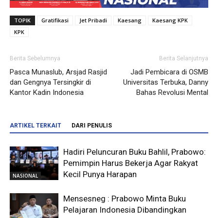
TOPIK
Gratifikasi
Jet Pribadi
Kaesang
Kaesang KPK
KPK
Berita Sebelumnya
Berita Selanjutnya
Pasca Munaslub, Arsjad Rasjid
Jadi Pembicara di OSMB
dan Gengnya Tersingkir di
Universitas Terbuka, Danny
Kantor Kadin Indonesia
Bahas Revolusi Mental
ARTIKEL TERKAIT
DARI PENULIS
Hadiri Peluncuran Buku Bahlil, Prabowo:
Pemimpin Harus Bekerja Agar Rakyat
Kecil Punya Harapan
NASIONAL
Mensesneg : Prabowo Minta Buku
Pelajaran Indonesia Dibandingkan