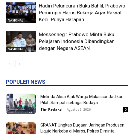
Hadiri Peluncuran Buku Bahlil, Prabowo:
Pemimpin Harus Bekerja Agar Rakyat
Kecil Punya Harapan
NASIONAL
Mensesneg : Prabowo Minta Buku
Pelajaran Indonesia Dibandingkan
dengan Negara ASEAN
NASIONAL
POPULER NEWS
Melinda Aksa Ajak Warga Makassar Jadikan
Pilah Sampah sebagai Budaya
Tim Redaksi
-
Agustus 3, 2026
0
GRANAT Ungkap Dugaan Jaringan Produsen
Liquid Narkoba di Maros, Polres Diminta