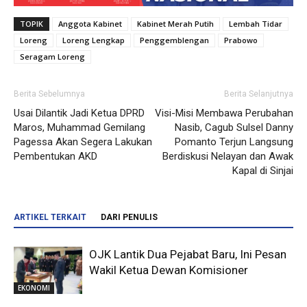
TOPIK
Anggota Kabinet
Kabinet Merah Putih
Lembah Tidar
Loreng
Loreng Lengkap
Penggemblengan
Prabowo
Seragam Loreng
Berita Sebelumnya
Berita Selanjutnya
Usai Dilantik Jadi Ketua DPRD
Visi-Misi Membawa Perubahan
Maros, Muhammad Gemilang
Nasib, Cagub Sulsel Danny
Pagessa Akan Segera Lakukan
Pomanto Terjun Langsung
Pembentukan AKD
Berdiskusi Nelayan dan Awak
Kapal di Sinjai
ARTIKEL TERKAIT
DARI PENULIS
OJK Lantik Dua Pejabat Baru, Ini Pesan
Wakil Ketua Dewan Komisioner
EKONOMI