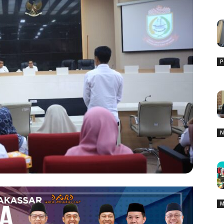
P
N
M