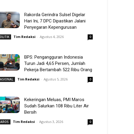
Rakorda Gerindra Sulsel Digelar
Hari Ini, 7 DPC Dipastikan Jalani
Penyegaran Kepengurusan
Tim Redaksi
-
Agustus 4, 2026
OLITIK
0
BPS: Pengangguran Indonesia
Turun Jadi 4,65 Persen, Jumlah
Pekerja Bertambah 522 Ribu Orang
Tim Redaksi
-
Agustus 5, 2026
ASIONAL
0
Kekeringan Meluas, PMI Maros
Sudah Salurkan 108 Ribu Liter Air
Bersih
Tim Redaksi
-
Agustus 3, 2026
AROS
0