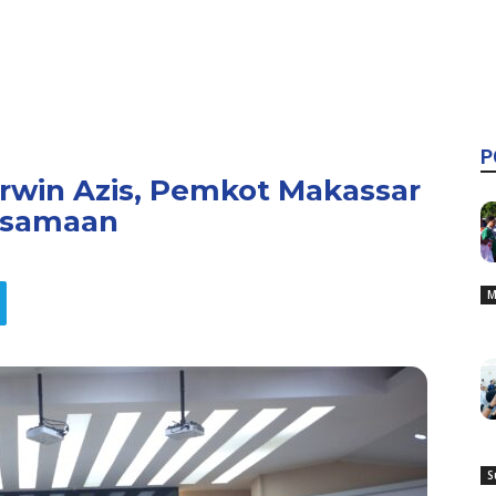
P
Arwin Azis, Pemkot Makassar
rsamaan
M
S