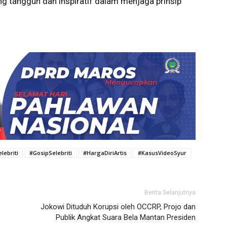
ng tangguh dan inspiratif dalam menjaga prinsip
lebriti
#GosipSelebriti
#HargaDiriArtis
#KasusVideoSyur
Berita Selanjutnya
Jokowi Dituduh Korupsi oleh OCCRP, Projo dan
Publik Angkat Suara Bela Mantan Presiden