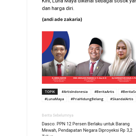
Kini, Luna Maya dikenal sebagai sosok ya
dan harga diri.
(andi ade zakaria)
TOPIK
#ArtisIndonesia
#BeritaArtis
#BeritaSe
#LunaMaya
#PriaHidungBelang
#SkandalArtis
Berita Sebelumnya
Dasco: PPN 12 Persen Berlaku untuk Barang
Mewah, Pendapatan Negara Diproyeksi Rp 3,2