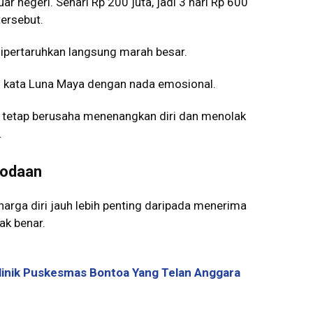
uar negeri. Sehari Rp 200 juta, jadi 3 hari Rp 600
tersebut.
dipertaruhkan langsung marah besar.
o!” kata Luna Maya dengan nada emosional.
 tetap berusaha menenangkan diri dan menolak
.
Godaan
ga diri jauh lebih penting daripada menerima
ak benar.
linik Puskesmas Bontoa Yang Telan Anggara