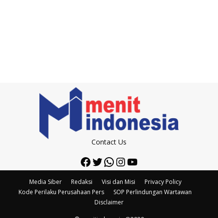
Contact Us
Facebook
Twitter
WhatsApp
Instagram
YouTube
Media Siber
Redaksi
Visi dan Misi
Privacy Policy
Kode Perilaku Perusahaan Pers
SOP Perlindungan Wartawan
Disclaimer