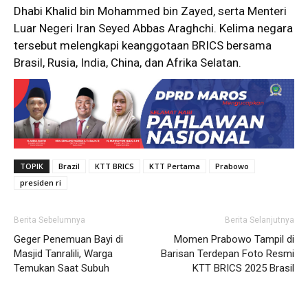
Dhabi Khalid bin Mohammed bin Zayed, serta Menteri
Luar Negeri Iran Seyed Abbas Araghchi. Kelima negara
tersebut melengkapi keanggotaan BRICS bersama
Brasil, Rusia, India, China, dan Afrika Selatan.
TOPIK
Brazil
KTT BRICS
KTT Pertama
Prabowo
presiden ri
Berita Sebelumnya
Berita Selanjutnya
Geger Penemuan Bayi di
Momen Prabowo Tampil di
Masjid Tanralili, Warga
Barisan Terdepan Foto Resmi
Temukan Saat Subuh
KTT BRICS 2025 Brasil