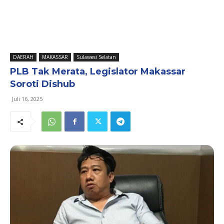
DAERAH
MAKASSAR
Sulawesi Selatan
PLB Tak Merata, Legislator Makassar
Soroti Dishub
Juli 16, 2025