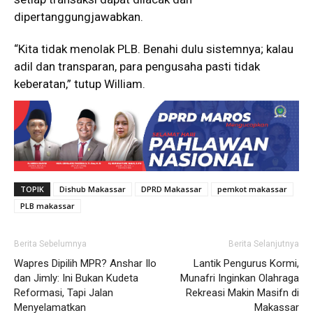
dipertanggungjawabkan.
“Kita tidak menolak PLB. Benahi dulu sistemnya; kalau
adil dan transparan, para pengusaha pasti tidak
keberatan,” tutup William.
TOPIK
Dishub Makassar
DPRD Makassar
pemkot makassar
PLB makassar
Berita Sebelumnya
Berita Selanjutnya
Wapres Dipilih MPR? Anshar Ilo
Lantik Pengurus Kormi,
dan Jimly: Ini Bukan Kudeta
Munafri Inginkan Olahraga
Reformasi, Tapi Jalan
Rekreasi Makin Masifn di
Menyelamatkan
Makassar