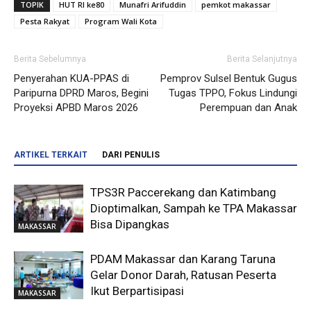
TOPIK
HUT RI ke80
Munafri Arifuddin
pemkot makassar
Pesta Rakyat
Program Wali Kota
Berita Sebelumnya
Berita Selanjutnya
Penyerahan KUA-PPAS di
Pemprov Sulsel Bentuk Gugus
Paripurna DPRD Maros, Begini
Tugas TPPO, Fokus Lindungi
Proyeksi APBD Maros 2026
Perempuan dan Anak
ARTIKEL TERKAIT
DARI PENULIS
TPS3R Paccerekang dan Katimbang
Dioptimalkan, Sampah ke TPA Makassar
Bisa Dipangkas
MAKASSAR
PDAM Makassar dan Karang Taruna
Gelar Donor Darah, Ratusan Peserta
Ikut Berpartisipasi
MAKASSAR