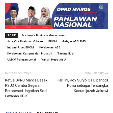
TOPIK
Academia Business Government
Asta Cita Prabowo-Gibran
BPOM
Gebyar ABG 2025
Inovasi Riset BPOM
Kolaborasi ABG
Kolaborasi Kampus dan Industri
Taruna Ikrar
UMKM Pangan Lokal
Vaksin Hepatitis A
Berita Sebelumnya
Berita Selanjutnya
Ketua DPRD Maros Desak
Hari Ini, Roy Suryo Cs Dipanggil
RSUD Camba Segera
Polisi sebagai Tersangka
Beroperasi, Ingatkan Soal
Kasus Ijazah Jokowi
Layanan BPJS