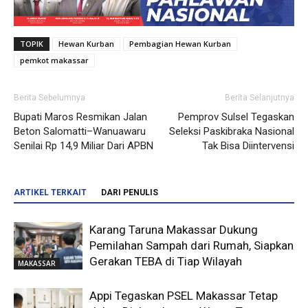
TOPIK
Hewan Kurban
Pembagian Hewan Kurban
pemkot makassar
Berita Sebelumnya
Berita Selanjutnya
Bupati Maros Resmikan Jalan
Pemprov Sulsel Tegaskan
Beton Salomatti–Wanuawaru
Seleksi Paskibraka Nasional
Senilai Rp 14,9 Miliar Dari APBN
Tak Bisa Diintervensi
ARTIKEL TERKAIT
DARI PENULIS
Karang Taruna Makassar Dukung
Pemilahan Sampah dari Rumah, Siapkan
Gerakan TEBA di Tiap Wilayah
MAKASSAR
Appi Tegaskan PSEL Makassar Tetap