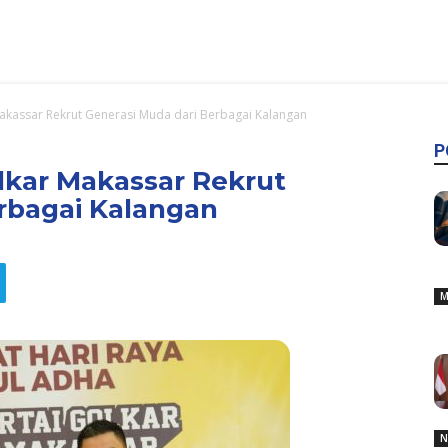
Makassar Rekrut Generasi Muda dari Berbagai Kalangan
P
olkar Makassar Rekrut
rbagai Kalangan
M
N