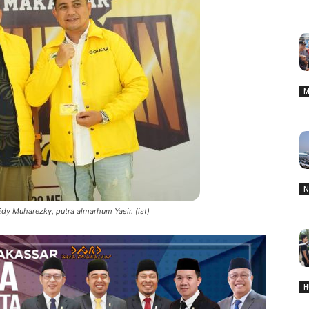
M
N
dy Muharezky, putra almarhum Yasir. (ist)
H