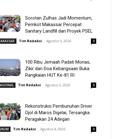
Sorotan Zulhas Jadi Momentum,
Pemkot Makassar Percepat
Sanitary Landfill dan Proyek PSEL
Tim Redaksi
-
Agustus 5, 2026
AKASSAR
0
100 Ribu Jemaah Padati Monas,
Zikir dan Doa Kebangsaan Buka
Rangkaian HUT Ke-81 RI
Tim Redaksi
-
Agustus 2, 2026
ASIONAL
0
Rekonstruksi Pembunuhan Driver
Ojol di Maros Digelar, Tersangka
Peragakan 24 Adegan
Tim Redaksi
-
Agustus 4, 2026
UKUM
0