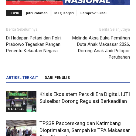
TOPIK
Jufri Rahman
MTQ Korpri
Pemprov Sulsel
Berita Sebelumnya
Berita Selanjutnya
Di Hadapan Petani dan Polri,
Melinda Aksa Buka Pemilihan
Prabowo Tegaskan Pangan
Duta Anak Makassar 2026,
Penentu Kekuatan Negara
Dorong Anak Jadi Pelopor
Perubahan
ARTIKEL TERKAIT
DARI PENULIS
Krisis Ekosistem Pers di Era Digital, IJTI
Sulselbar Dorong Regulasi Berkeadilan
MAKASSAR
TPS3R Paccerekang dan Katimbang
Dioptimalkan, Sampah ke TPA Makassar