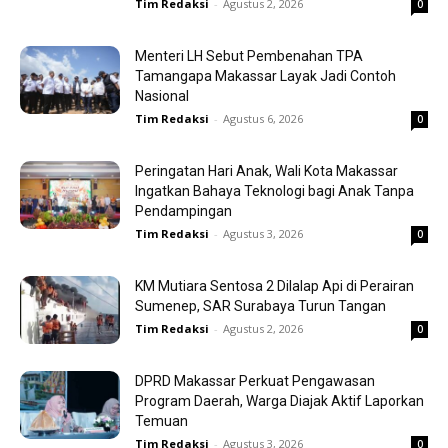
Tim Redaksi
-
Agustus 2, 2026
0
Menteri LH Sebut Pembenahan TPA
Tamangapa Makassar Layak Jadi Contoh
Nasional
Tim Redaksi
-
Agustus 6, 2026
0
Peringatan Hari Anak, Wali Kota Makassar
Ingatkan Bahaya Teknologi bagi Anak Tanpa
Pendampingan
Tim Redaksi
-
Agustus 3, 2026
0
KM Mutiara Sentosa 2 Dilalap Api di Perairan
Sumenep, SAR Surabaya Turun Tangan
Tim Redaksi
-
Agustus 2, 2026
0
DPRD Makassar Perkuat Pengawasan
Program Daerah, Warga Diajak Aktif Laporkan
Temuan
Tim Redaksi
-
Agustus 3, 2026
0